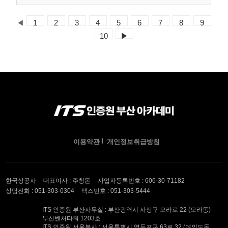
◀
1
2
3
4
5
6
7
8
9
10
▶
이용약관
개인정보취급방침
한국상공사
대표이사 : 주청돈
사업자등록번호 : 606-30-71182
상담전화 : 051-303-0304
팩스번호 : 051-303-5444
ITS 인증원 부산사무실 : 부산광역시 사상구 모라로 22 (모라동)
부산벤처타워 1203호
ITS 인증원 서울본사 : 서울특별시 영등포구 63로 32 (여의도동,