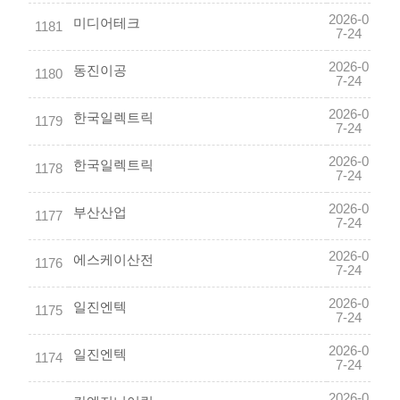
2026-0
미디어테크
1181
7-24
2026-0
동진이공
1180
7-24
2026-0
한국일렉트릭
1179
7-24
2026-0
한국일렉트릭
1178
7-24
2026-0
부산산업
1177
7-24
2026-0
에스케이산전
1176
7-24
2026-0
일진엔텍
1175
7-24
2026-0
일진엔텍
1174
7-24
2026-0