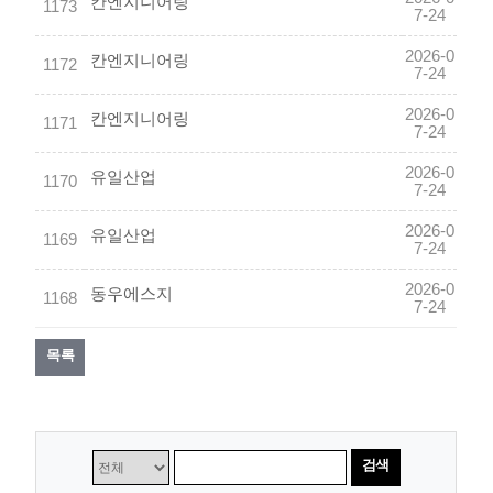
칸엔지니어링
1173
7-24
2026-0
칸엔지니어링
1172
7-24
2026-0
칸엔지니어링
1171
7-24
2026-0
유일산업
1170
7-24
2026-0
유일산업
1169
7-24
2026-0
동우에스지
1168
7-24
목록
검색