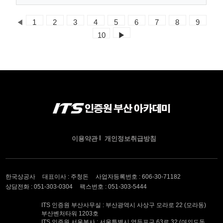
◀
1
2
3
4
5
6
7
8
9
10
▶
이용약관
개인정보취급방침
한국상공사
대표이사 : 주청돈
사업자등록번호 : 606-30-71182
상담전화 : 051-303-0304
팩스번호 : 051-303-5444
ITS 인증원 부산사무실 : 부산광역시 사상구 모라로 22 (모라동)
부산벤처타워 1203호
ITS 인증원 서울본사 : 서울특별시 영등포구 63로 32 (여의도동,