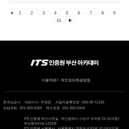
◀
1
2
3
4
5
6
7
8
9
10
▶
이용약관
개인정보취급방침
한국상공사
대표이사 : 주청돈
사업자등록번호 : 606-30-71182
상담전화 : 051-303-0304
팩스번호 : 051-303-5444
ITS 인증원 부산사무실 : 부산광역시 사상구 모라로 22 (모라동)
부산벤처타워 1203호
ITS 인증원 서울본사 : 서울특별시 영등포구 63로 32 (여의도동,